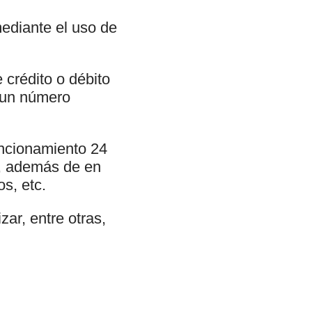
ediante el uso de
 crédito o débito
o un número
uncionamiento 24
s, además de en
s, etc.
ar, entre otras,