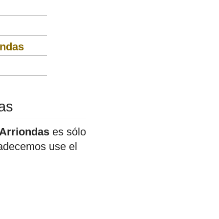
ondas
das
 Arriondas
es sólo
gradecemos use el