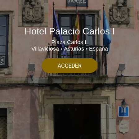
Hotel Palacio Carlos I
Plaza Carlos I.
Villaviciosa › Asturias › España
ACCEDER