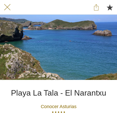
Playa La Tala - El Narantxu
Conocer Asturias
• • • • •