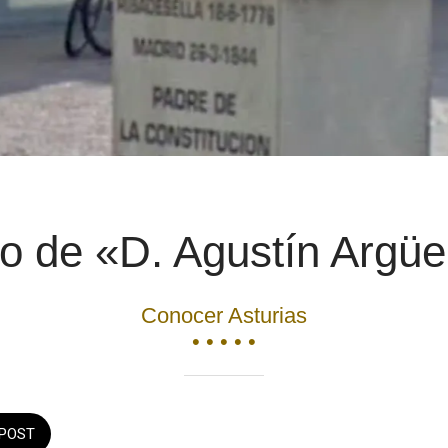
o de «D. Agustín Argüe
Conocer Asturias
• • • • •
POST