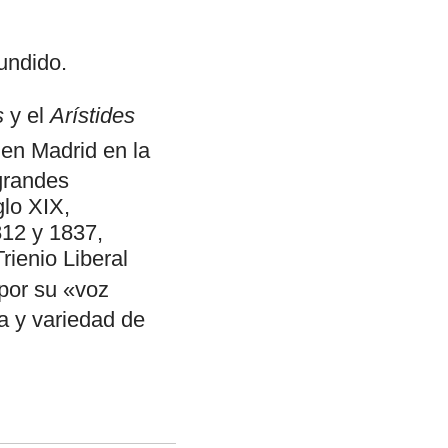
undido.
s
y el
Arístides
 en Madrid en la
grandes
glo XIX,
812 y 1837,
rienio Liberal
por su «voz
a y variedad de