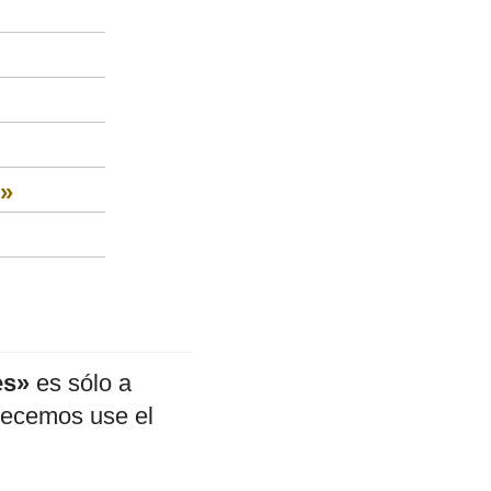
s»
es»
es sólo a
adecemos use el