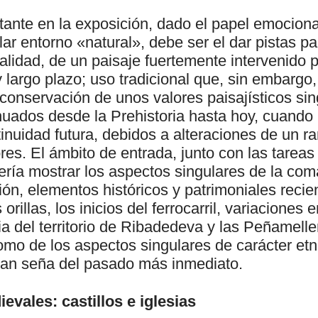
ante en la exposición, dado el papel emociona
lar entorno «natural», debe ser el dar pistas 
ealidad, de un paisaje fuertemente intervenido
uy largo plazo; uso tradicional que, sin embargo
conservación de unos valores paisajísticos si
nuados desde la Prehistoria hasta hoy, cuando
nuidad futura, debidos a alteraciones de un r
ores. El ámbito de entrada, junto con las tarea
bería mostrar los aspectos singulares de la com
ión, elementos históricos y patrimoniales reci
rillas, los inicios del ferrocarril, variaciones 
ia del territorio de Ribadedeva y las Peñamel
como de los aspectos singulares de carácter etn
rían seña del pasado más inmediato.
vales: castillos e iglesias