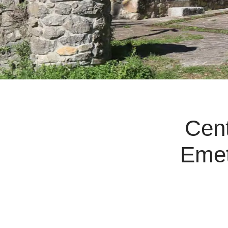
Cent
Emet