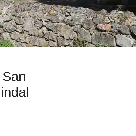
e San
indal