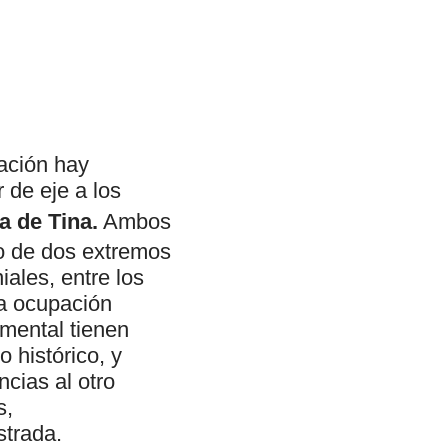
tación hay
 de eje a los
a de Tina.
Ambos
do de dos extremos
iales, entre los
la ocupación
mental tienen
 histórico, y
cias al otro
s,
strada.