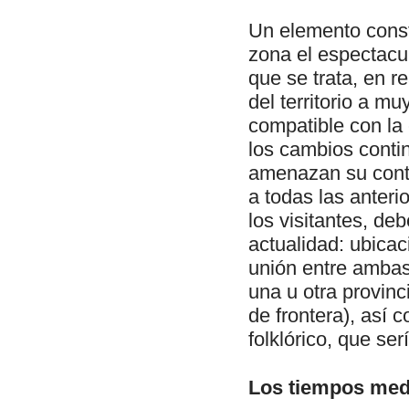
Un elemento const
zona el espectacu
que se trata, en r
del territorio a m
compatible con la 
los cambios conti
amenazan su conti
a todas las anteri
los visitantes, de
actualidad: ubicac
unión entre ambas o
una u otra provinc
de frontera), así 
folklórico, que se
Los tiempos medie