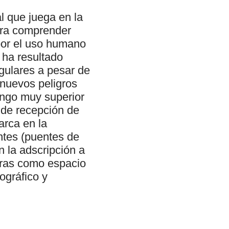
l que juega en la
para comprender
 por el uso humano
, ha resultado
ngulares a pesar de
 nuevos peligros
ango muy superior
s de recepción de
arca en la
entes (puentes de
en la adscripción a
leras como espacio
ográfico y