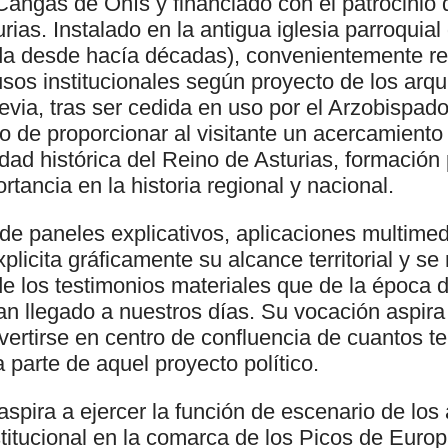
angas de Onís y financiado con el patrocinio 
rias. Instalado en la antigua iglesia parroquia
da desde hacía décadas), convenientemente re
usos institucionales según proyecto de los ar
via, tras ser cedida en uso por el Arzobispad
vo de proporcionar al visitante un acercamient
idad histórica del Reino de Asturias, formación 
rtancia en la historia regional y nacional.
 de paneles explicativos, aplicaciones multime
xplicita gráficamente su alcance territorial y s
e los testimonios materiales que de la época d
 han llegado a nuestros días. Su vocación aspira
vertirse en centro de confluencia de cuantos ter
 parte de aquel proyecto político.
spira a ejercer la función de escenario de los
stitucional en la comarca de los Picos de Euro