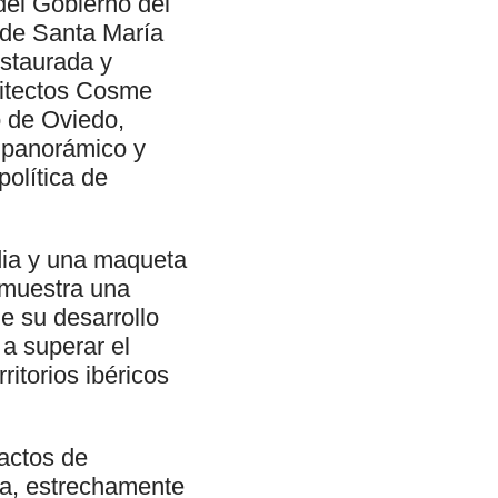
del Gobierno del
l de Santa María
staurada y
quitectos Cosme
o de Oviedo,
o panorámico y
política de
dia y una maqueta
e muestra una
e su desarrollo
 a superar el
ritorios ibéricos
 actos de
pa, estrechamente