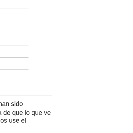
an sido
a de que lo que ve
mos use el