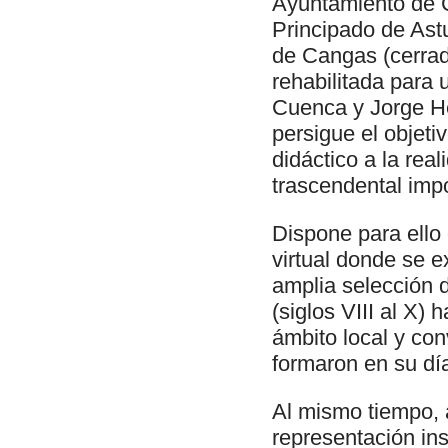
Ayuntamiento de C
Principado de Astu
de Cangas (cerra
rehabilitada para 
Cuenca y Jorge He
persigue el objeti
didáctico a la real
trascendental impo
Dispone para ello
virtual donde se e
amplia selección d
(siglos VIII al X)
ámbito local y con
formaron en su día
Al mismo tiempo, a
representación in