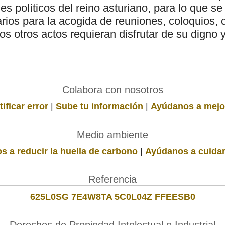
nes políticos del reino asturiano, para lo que s
rios para la acogida de reuniones, coloquios, 
os otros actos requieran disfrutar de su digno 
Colabora con nosotros
ificar error
|
Sube tu información
|
Ayúdanos a mejo
Medio ambiente
s a reducir la huella de carbono
|
Ayúdanos a cuidar
Referencia
625L0SG 7E4W8TA 5C0L04Z FFEESB0
Derechos de Propiedad Intelectual e Industrial