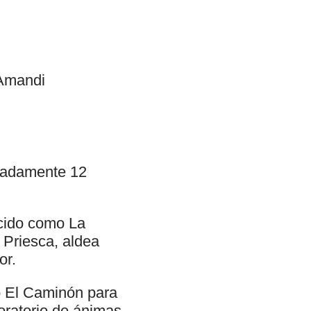
 Amandi
ximadamente 12
ocido como La
 Priesca, aldea
or.
o El Caminón para
oratorio de ánimas