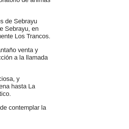
íos de Sebrayu
de Sebrayu, en
uente Los Trancos.
antaño venta y
cción a la llamada
ciosa, y
lena hasta La
tico.
de contemplar la