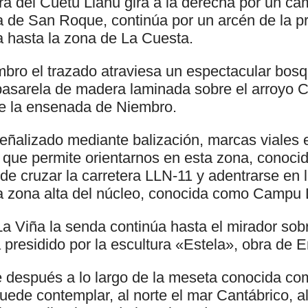
tura del Cuetu Llanu gira a la derecha por un ca
a de San Roque, continúa por un arcén de la pr
a hasta la zona de La Cuesta.
mbro el trazado atraviesa un espectacular bos
asarela de madera laminada sobre el arroyo C
 la ensenada de Niembro.
señalizado mediante balización, marcas viales e
lo que permite orientarnos en esta zona, conoc
e cruzar la carretera LLN-11 y adentrarse en l
la zona alta del núcleo, conocida como Campu 
 Viña la senda continúa hasta el mirador sobr
 presidido por la escultura «Estela», obra de E
e después a lo largo de la meseta conocida co
uede contemplar, al norte el mar Cantábrico, al 