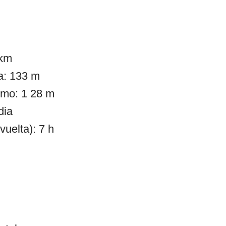
 km
a: 133 m
imo: 1 28 m
dia
vuelta): 7 h
: