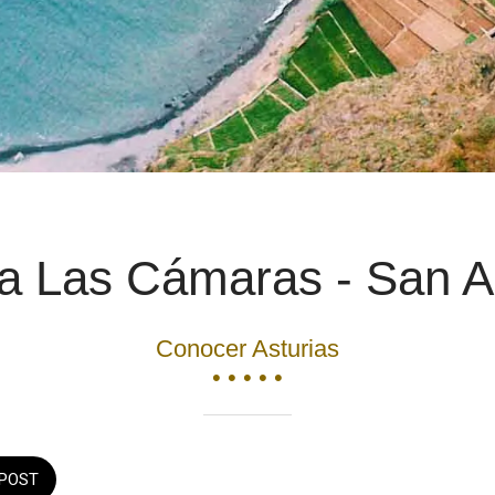
a Las Cámaras - San An
Conocer Asturias
• • • • •
POST