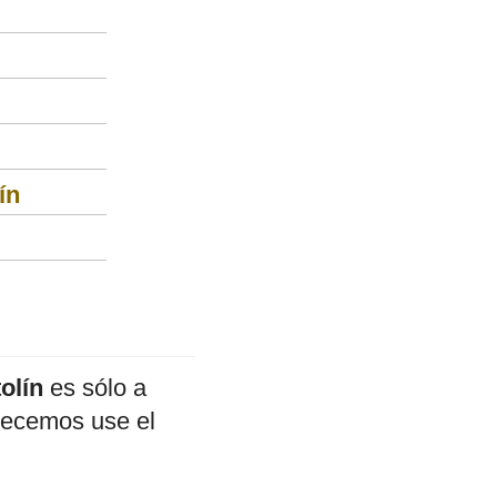
ín
olín
es sólo a
adecemos use el