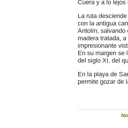
Cuera y a lo lejos
La ruta desciende
con la antigua ca
Antolín, salvando
madera tratada, a
impresionante vis
En su margen se l
del siglo XI, del 
En la playa de Sa
permite gozar de l
Not