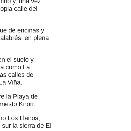
mino y, una vez
opia calle del
que de encinas y
alabrés, en plena
n el suelo y
ida como La
as calles de
La Viña.
e la Playa de
rnesto Knorr.
mo Los Llanos,
sur la sierra de El