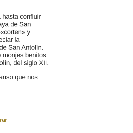
hasta confluir
laya de San
 «corten» y
ciar la
de San Antolín.
e monjes benitos
ín, del siglo XII.
canso que nos
rar