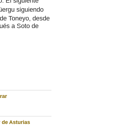
. El siguiente
güergu siguiendo
 de Toneyo, desde
pués a Soto de
rar
 de Asturias