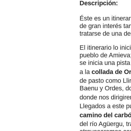
Descripción:
Éste es un itinera
de gran interés ta
tratarse de una de
El itinerario lo i
pueblo de Amieva;
se inicia una pist
a la
collada de O
de pasto como Llir
Baenu y Ordes, d
donde nos dirigire
Llegados a este p
camino del carbó
del río Agüergu, t