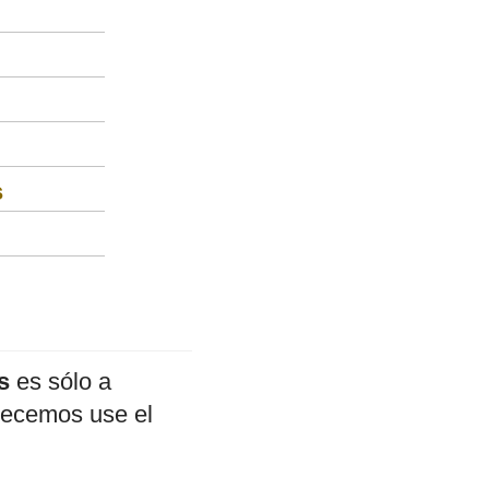
s
s
es sólo a
adecemos use el