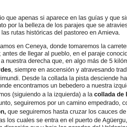
rio que apenas si aparece en las guías y que s
nto por la belleza de los parajes que se atravi
 las rutas históricas del pastoreo en Amieva.
niciamos en Ceneya, donde tomaremos la carrete
 antes de llegar al pueblo, en el paraje conoc
a a nuestra derecha que, en algo más de 5 kilóm
rdes
, siempre en ascensión y atravesando trad
imundi. Desde la collada la pista desciende ha
onde encontramos un bebedero a nuestra izqui
mos (siguiendo a la izquierda) a la
collada de l
unto, seguiremos por un camino empedrado, c
n,
que seguiremos hasta cruzar los cauces de 
ras los cuales se entra en el puerto de Agüergu