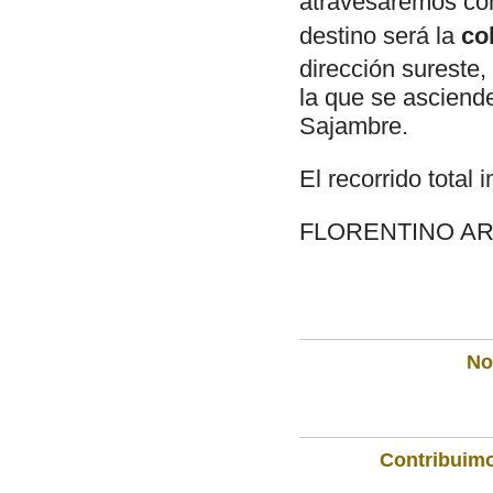
atravesaremos con 
destino será la
co
dirección sureste
la que se asciend
Sajambre.
El recorrido total 
FLORENTINO AR
Not
Contribuimo