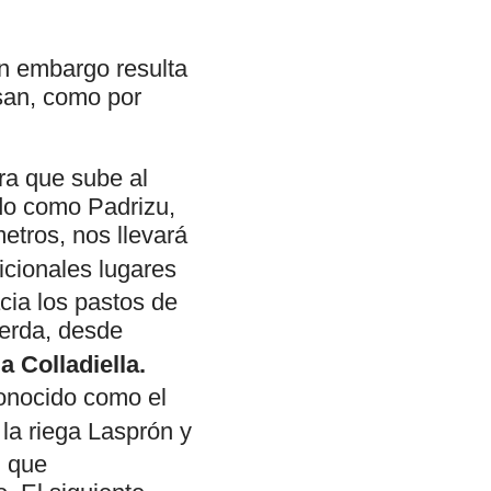
in embargo resulta
esan, como por
ra que sube al
ido como Padrizu,
etros, nos llevará
icionales lugares
cia los pastos de
erda, desde
a Colladiella.
onocido como el
la riega Lasprón y
, que