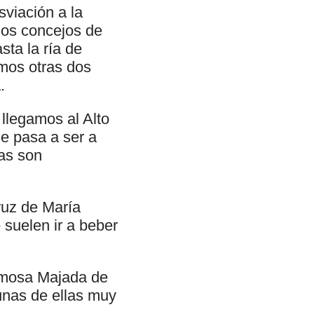
viación a la
los concejos de
sta la ría de
mos otras dos
.
llegamos al Alto
e pasa a ser a
nas son
ruz de María
suelen ir a beber
 famosa Majada de
unas de ellas muy