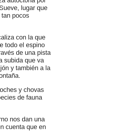
aza autóctona por
 Sueve, lugar que
 tan pocos
aliza con la que
e todo el espino
ravés de una pista
a subida que va
jón y también a la
ontaña.
moches y chovas
pecies de fauna
orno nos dan una
en cuenta que en