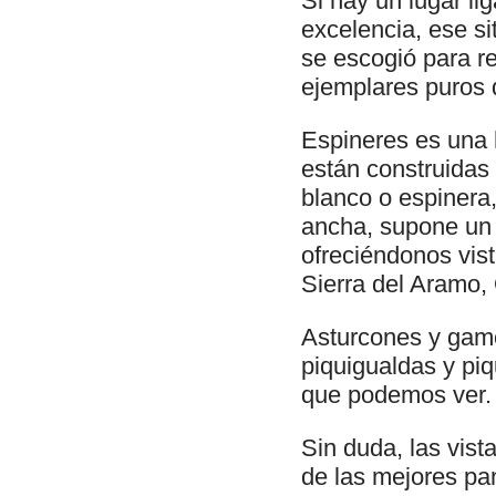
Si hay un lugar li
excelencia, ese si
se escogió para r
ejemplares puros 
Espineres es una 
están construidas
blanco o espinera,
ancha, supone un 
ofreciéndonos vist
Sierra del Aramo
Asturcones y gamo
piquigualdas y piq
que podemos ver.
Sin duda, las vis
de las mejores pa