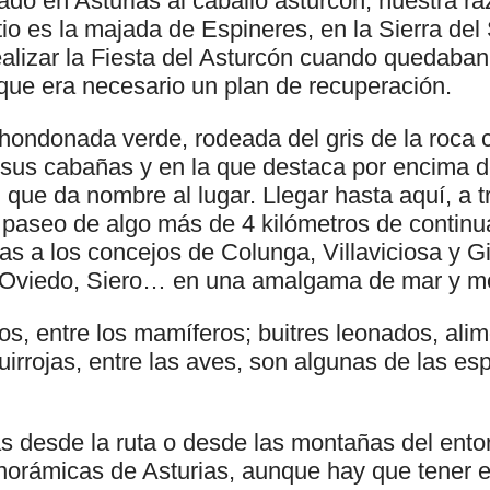
gado en Asturias al caballo asturcón, nuestra r
tio es la majada de Espineres, en la Sierra del
ealizar la Fiesta del Asturcón cuando quedaban
que era necesario un plan de recuperación.
hondonada verde, rodeada del gris de la roca c
 sus cabañas y en la que destaca por encima d
 que da nombre al lugar. Llegar hasta aquí, a t
paseo de algo más de 4 kilómetros de continu
as a los concejos de Colunga, Villaviciosa y Gi
, Oviedo, Siero… en una amalgama de mar y m
s, entre los mamíferos; buitres leonados, ali
uirrojas, entre las aves, son algunas de las es
tas desde la ruta o desde las montañas del ent
norámicas de Asturias, aunque hay que tener 