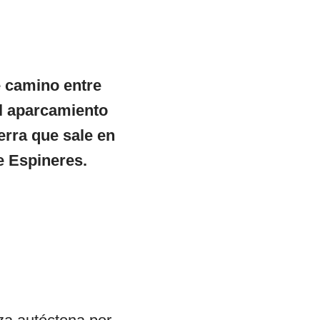
e camino entre
el aparcamiento
erra que sale en
e Espineres.