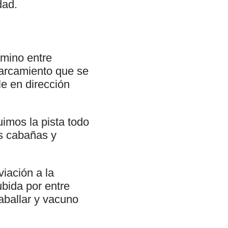
dad.
amino entre
parcamiento que se
le en dirección
imos la pista todo
s cabañas y
iación a la
ubida por entre
aballar y vacuno