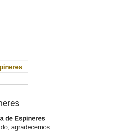
spineres
neres
da de Espineres
enido, agradecemos