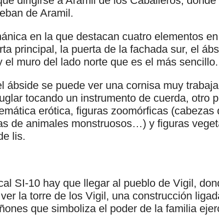
e dirigirse a Aramil de los Caballeros, donde 
teban de Aramil.
mánica en la que destacan cuatro elementos en
rta principal, la puerta de la fachada sur, el á
el muro del lado norte que es el más sencillo.
del ábside se puede ver una cornisa muy trabaj
juglar tocando un instrumento de cuerda, otro
temática erótica, figuras zoomórficas (cabezas 
as de animales monstruosos…) y figuras vege
e lis.
ocal SI-10 hay que llegar al pueblo de Vigil, d
ver la torre de los Vigil, una construcción lig
uiñones que simboliza el poder de la familia ejer