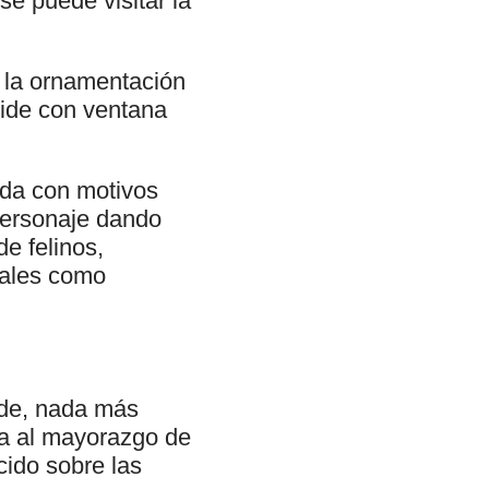
se puede visitar la
 la ornamentación
bside con ventana
ada con motivos
 personaje dando
de felinos,
tales como
onde, nada más
ada al mayorazgo de
cido sobre las