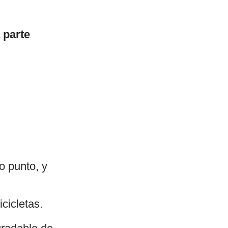
 parte
to punto, y
cicletas.