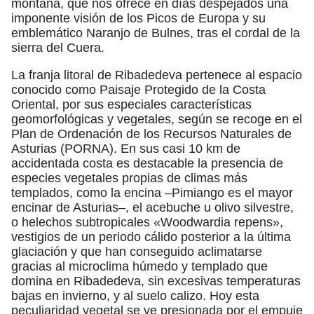
montaña, que nos ofrece en días despejados una
imponente visión de los Picos de Europa y su
emblemático Naranjo de Bulnes, tras el cordal de la
sierra del Cuera.
La franja litoral de Ribadedeva pertenece al espacio
conocido como Paisaje Protegido de la Costa
Oriental, por sus especiales características
geomorfológicas y vegetales, según se recoge en el
Plan de Ordenación de los Recursos Naturales de
Asturias (PORNA). En sus casi 10 km de
accidentada costa es destacable la presencia de
especies vegetales propias de climas más
templados, como la encina –Pimiango es el mayor
encinar de Asturias–, el acebuche u olivo silvestre,
o helechos subtropicales «Woodwardia repens»,
vestigios de un periodo cálido posterior a la última
glaciación y que han conseguido aclimatarse
gracias al microclima húmedo y templado que
domina en Ribadedeva, sin excesivas temperaturas
bajas en invierno, y al suelo calizo. Hoy esta
peculiaridad vegetal se ve presionada por el empuje