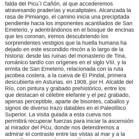
falda del Picu´l Cañón, al que accederemos
atravesando praderías y eucaliptales. Alcanzada la
rasa de Pimiango, el camino inicia una precipitada
pendiente hacia los imponentes acantilados de San
Emeterio, y adentrándonos en el bosque de encinas
que les coronan, iremos descubriendo los
sorprendentes vestigios que la huella humana ha
dejado en este escondido rincón a lo largo de la
historia: desde las ruinas del monasterio de Tina,
románico tardío con orígenes en el siglo VIII, y la
ermita de San Emeterio, relacionada con la ruta
jacobea costera, a la cueva de El Pindal, primera
descubierta en Asturias, en 1908, por H. Alcalde del
Río, con pintura y grabado prehistórico, entre los
que destacan el célebre elefante y el pez grabado,
apenas perceptible, aparte de bisontes, caballos y
signos de diverso trazo datables en el Paleolítico
Superior. La visita guiada a esta cueva nos
permitirá recuperar fuerzas para iniciar la ascensión
al mirador del Picu, donde nos detendremos a
admirar el contraste entre las vistas al mar y a la