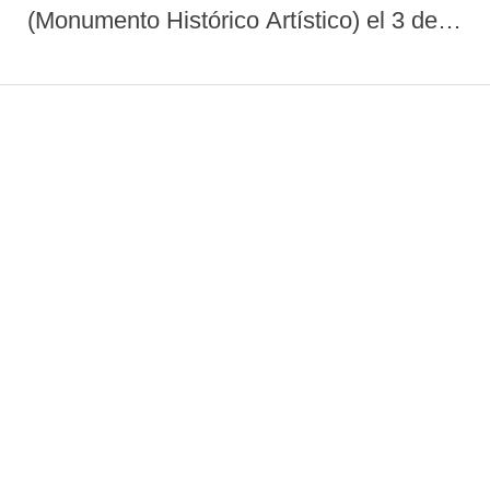
(Monumento Histórico Artístico) el 3 de
junio de 1931, este templo parroquial,
una obra prerrománica de notable
interés, es un «ejemplo de la ruralización
de ...