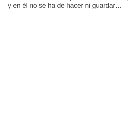
y en él no se ha de hacer ni guardar
ninguna otra cosa. (S. BENITO, Regla,
cap. LII). Este templo forma parte del
conjunto monástico de Santa María de
Val ...