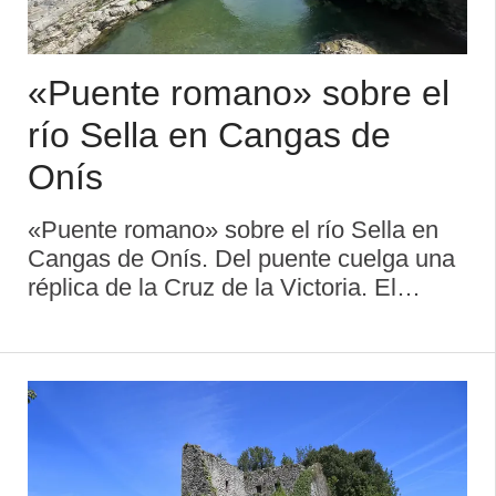
«Puente romano» sobre el
río Sella en Cangas de
Onís
«Puente romano» sobre el río Sella en
Cangas de Onís. Del puente cuelga una
réplica de la Cruz de la Victoria. El
Puentón o Puente Romano es el
monumento más representativo por
antonomasia de Cangas de Onís. Su
fábrica actual ...