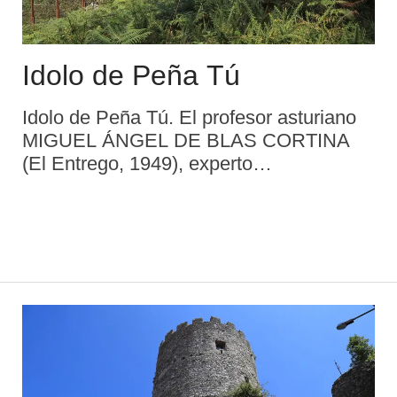
Idolo de Peña Tú
Idolo de Peña Tú. El profesor asturiano
MIGUEL ÁNGEL DE BLAS CORTINA
(El Entrego, 1949), experto
prehistoriador, director de un buen
número de campañas arqueológicas,
además de cofundador de la prestigiosa
revista cultural &# ...