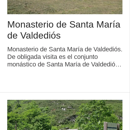
Monasterio de Santa María
de Valdediós
Monasterio de Santa María de Valdediós.
De obligada visita es el conjunto
monástico de Santa María de Valdediós,
perteneciente a la Orden del Císter, que
se encuentra enclavado en el valle del
mismo nombre, en el concejo o municip
...