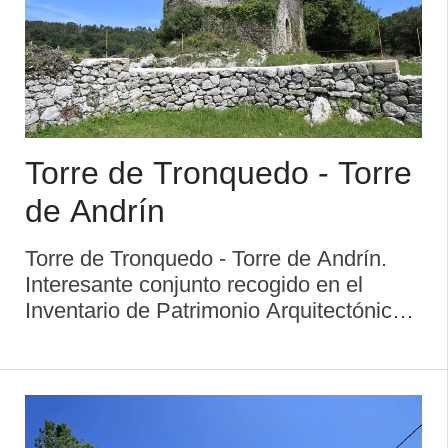
Torre de Tronquedo - Torre
de Andrín
Torre de Tronquedo - Torre de Andrín.
Interesante conjunto recogido en el
Inventario de Patrimonio Arquitectónico
de Asturias. La torre de Tronquedo o
torre de Andrín está considerada una
edificación bajomedieval, fechable en los
...