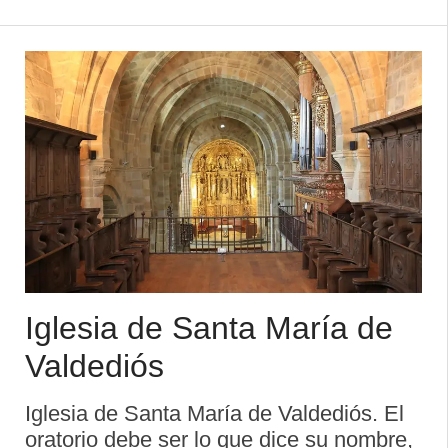
inestimable del prerrománico asturiano,
forma parte del conjunto monástico de
Val ...
Iglesia de Santa María de
Valdediós
Iglesia de Santa María de Valdediós. El
oratorio debe ser lo que dice su nombre,