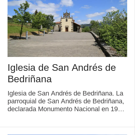
Iglesia de San Andrés de
Bedriñana
Iglesia de San Andrés de Bedriñana. La
parroquial de San Andrés de Bedriñana,
declarada Monumento Nacional en 1931,
se halla en el lugar de La Pola. Pese a
su origen prerrománico (siglo IX), de
cuyo estilo le quedan solamente restos,