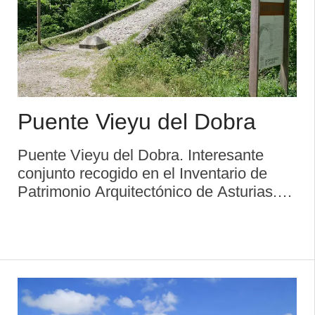
Puente Vieyu del Dobra
Puente Vieyu del Dobra. Interesante
conjunto recogido en el Inventario de
Patrimonio Arquitectónico de Asturias.
Situado en el tramo final del Camino
Real de Amieva (que se ha dado en
popularizar como Senda del Arcediano),
se levanta sobre el Do ...