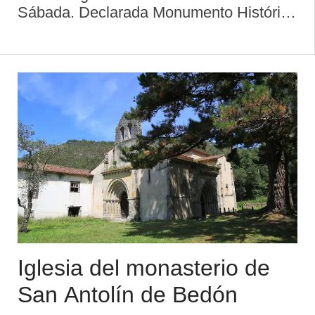
Sábada. Declarada Monumento Histórico
Artístico. Data del siglo XVIII (1757). Fue
proyectada por los renombrados
arquitectos Manuel Reguera (Candás,
1731 ...
Iglesia del monasterio de
San Antolín de Bedón